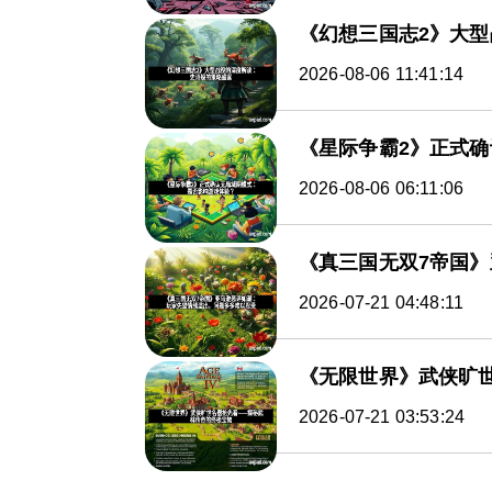
《幻想三国志2》大
2026-08-06 11:41:14
《星际争霸2》正式
2026-08-06 06:11:06
《真三国无双7帝国
2026-07-21 04:48:11
《无限世界》武侠旷
2026-07-21 03:53:24